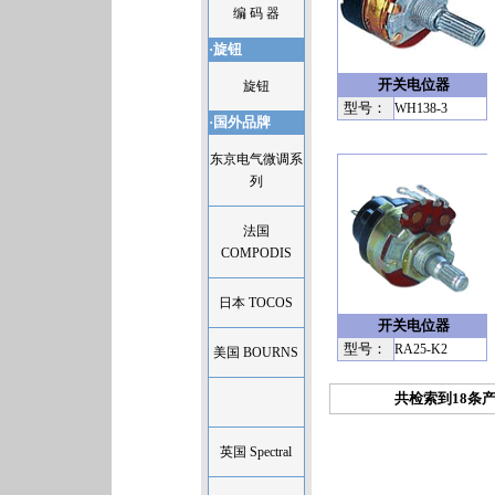
编 码 器
·旋钮
开关电位器
旋钮
型号：
WH138-3
·国外品牌
东京电气微调系
列
法国
COMPODIS
日本 TOCOS
开关电位器
型号：
RA25-K2
美国 BOURNS
共检索到18条
英国 Spectral