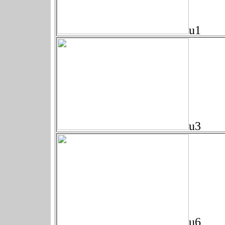
u1
u3
u6