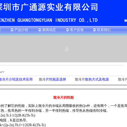
展
产品介绍
新闻动态
客户反馈
联系我们
致冷片介绍及技术应用
致冷
片
性能及选择
致冷
片
散热方式及电源
致冷
致冷片的性能
了解它的性能，实际上致冷片的冷端从周围吸收的热Qπ外，还有两个，一个是焦耳热
耳热，焦耳热的一半传到冷端，另一半传到热端，传导热从热端传到冷端。
c.I-1/2j2R-K(Th-Tc)
电阻，K是总热导。
n).Th.I+1/2I2R-K(Th-Tc)