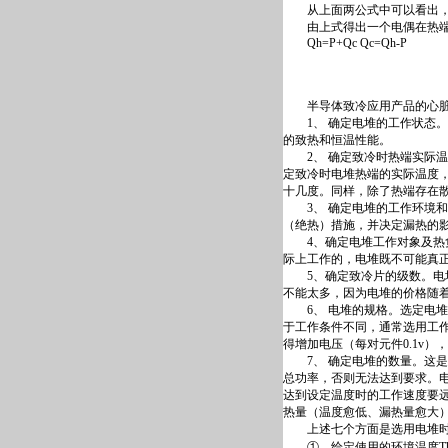
从上面两公式中可以看出，输入
由上式得出一个电偶在热端放
Qh=P+Qc Qc=Qh-P
致冷片
半导体致冷应用产品的心脏部
1、 确定电堆的工作状态。
的致热和恒温性能。
2、 确定致冷时热端实际温
定致冷时电堆热端的实际温度
十几度。同样，除了热端存在
3、 确定电堆的工作环境和
（绝热）措施，并决定漏热的
4、确定电堆工作对象及热负
际上工作的，电堆既不可能真
5、确定致冷片的级数。电堆
不能太多，因为电堆的价格随
6、 电堆的规格。选定电堆
于工作条件不同，通常选用工
得增加电压（每对元件0.1v）
7、 确定电堆的数量。这是
总功率，否则无法达到要求。
达到设定温度时的工作速度要
热量（温度愈低、漏热量愈大
上述七个方面是选用电堆时考
①、给定使用的环境温度Th