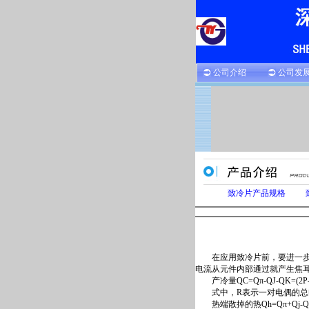
公司介绍
公司发
致冷片产品规格
在应用致冷片前，要进一步的
电流从元件内部通过就产生焦
产冷量QC=Qπ-QJ-QK=(2P-2n).T
式中，R表示一对电偶的总
热端散掉的热Qh=Qπ+Qj-Qk=(2p-2