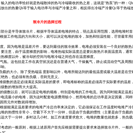
的电功率恰好就是热端散掉的热与冷端吸收的热之差，这就是“热泵”的一种：Qh-Qc
出的热量Qh等于输入电功率与冷端产冷量之和，相反得出冷端产冷量Qc等于热端
的选择过程
分是半导体致冷片，根据半导体温差电堆的特点，弱点及应用范围，选用电堆时首
根据工作电流的方向和大小，就可以决定电堆的致冷，加热和恒温性能，尽管最常用
度。因为电堆是温差片件，要达到最佳的致冷效果，电堆必须安装在一个良好的散热
，要注意，由于温度梯度的影响，电堆热端实际温度总是要比散热片表面温度高，通常
散热梯度以外，被冷却的空间与电堆冷端之间也存在温度梯度。
气氛。这包括是工作在真空状况还是在普通大气，干燥氮气，静止或流动空气及周围
影响。
载的大小。除了受热端温 度影响以外，电堆所能达到的最低温度或最大温差是在空
正绝热，也必须有热负载，否则无意义。
级数的选定必须满足实际温差的要求，即电堆标称的温差必须高于实际要求的温差
着级数的增加而大大提高。
的级数以后，就可以选定电堆的规格，特别是电堆的工作电流。因为同时能满足温差
作电流最小的电堆，因为这时配套电源费用较小，然而电堆的总功率是决定因素，同样
，因而元件对数就得增加。
根据能满足温差要求的电堆产冷总功率来决定的，它必须保证在工作温度时电堆产冷
电堆的热惯性非常小，空载下不大于一分钟，但是由于负载的惯性（主要是由于负载的
远远大于一分钟，多时达几小时。如工作速度要求愈大，电堆的数量也就愈多，热负载
）。
虑的一般原则，根据上述原用户首先应根据需要提出要求来选择致冷片件。一般的
 ℃