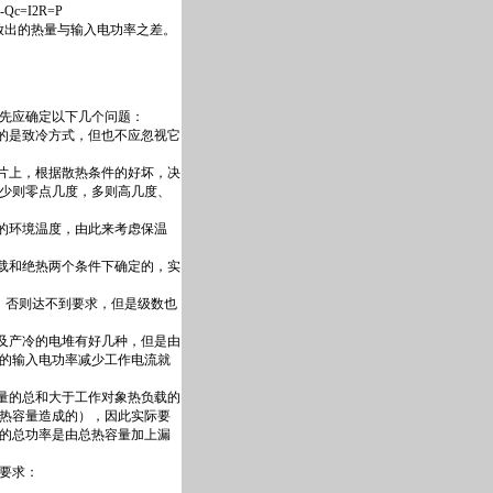
=I2R=P
放出的热量与输入电功率之差。
先应确定以下几个问题：
的是致冷方式，但也不应忽视它
片上，根据散热条件的好坏，决
少则零点几度，多则高几度、
的环境温度，由此来考虑保温
载和绝热两个条件下确定的，实
，否则达不到要求，但是级数也
及产冷的电堆有好几种，但是由
的输入电功率减少工作电流就
量的总和大于工作对象热负载的
热容量造成的），因此实际要
的总功率是由总热容量加上漏
要求：